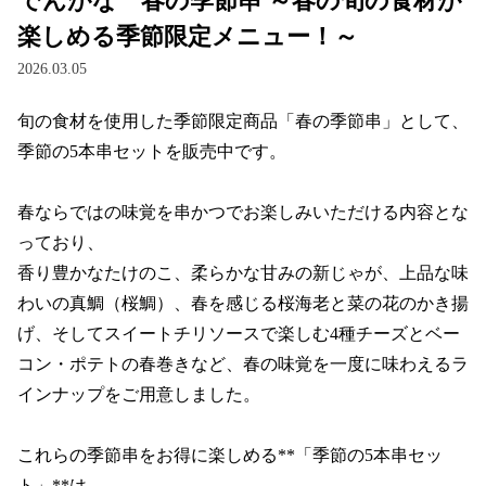
でんがな 春の季節串 ～春の旬の食材が
楽しめる季節限定メニュー！～
2026.03.05
旬の食材を使用した季節限定商品「春の季節串」として、
季節の5本串セットを販売中です。

春ならではの味覚を串かつでお楽しみいただける内容とな
っており、

香り豊かなたけのこ、柔らかな甘みの新じゃが、上品な味
わいの真鯛（桜鯛）、春を感じる桜海老と菜の花のかき揚
げ、そしてスイートチリソースで楽しむ4種チーズとベー
コン・ポテトの春巻きなど、春の味覚を一度に味わえるラ
インナップをご用意しました。

これらの季節串をお得に楽しめる**「季節の5本串セッ
ト」**は
